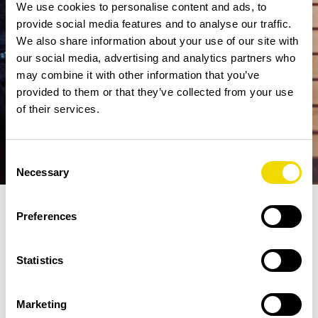
We use cookies to personalise content and ads, to
provide social media features and to analyse our traffic.
We also share information about your use of our site with
our social media, advertising and analytics partners who
may combine it with other information that you’ve
provided to them or that they’ve collected from your use
of their services.
Consent
Necessary
Selection
Preferences
Fler nyheter
/
Kärlek i London eller...
Statistics
2020-02-07
Marketing
Våren är runt hörnet och vad lockar inte mer