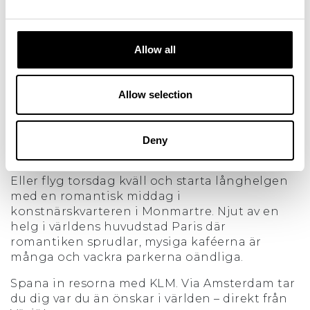
än en romantisk resa till en av världens
huvudstäder? Möt våren i Paris eller London –
och flyg enkelt med KLM från Växjö.
Allow all
Flyg strax efter jobbet på onsdagen och landa
lagom till en drink på en roof top bar i
centrala London. Ha sedan hela helgen på dig
Allow selection
att upptäcka allt från shopping, mat och barer
till Big Ben, London Eye och Buckingham
Palace. Besök SoHo, Notting Hill och eller gå
Deny
på musikal.
Eller flyg torsdag kväll och starta långhelgen
med en romantisk middag i
konstnärskvarteren i Monmartre. Njut av en
helg i världens huvudstad Paris där
romantiken sprudlar, mysiga kaféerna är
många och vackra parkerna oändliga.
Spana in resorna med KLM. Via Amsterdam tar
du dig var du än önskar i världen – direkt från