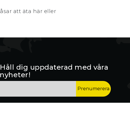
sar att äta här eller
Håll dig uppdaterad med våra
nyheter!
*
Email Address
indicates required
*