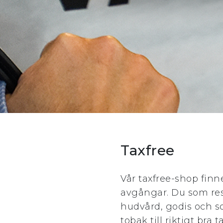
Taxfree
Vår taxfree-shop finn
avgångar. Du som res
hudvård, godis och s
tobak till riktigt bra t