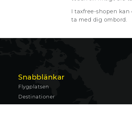
I taxfree-shopen kan 
ta med dig ombord.
Snabblänkar
Flygplatsen
Destinationer
Inför resan
Aktuellt
Kontakt