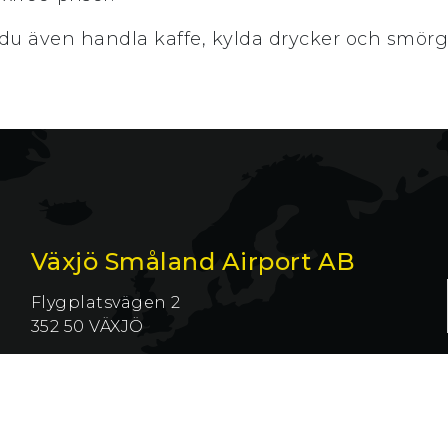
du även handla kaffe, kylda drycker och smörgå
Växjö Småland Airport AB
Flygplatsvägen 2
352 50 VÄXJÖ
Tel 0470–75 85 00
Fax 0470–75 85 09
info@smalandairport.se