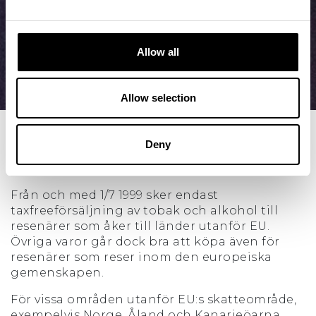
Allow all
Allow selection
Deny
Tull
Från och med 1/7 1999 sker endast
taxfreeförsäljning av tobak och alkohol till
resenärer som åker till länder utanför EU.
Övriga varor går dock bra att köpa även för
resenärer som reser inom den europeiska
gemenskapen.
För vissa områden utanför EU:s skatteområde,
exempelvis Norge, Åland och Kanarieöarna