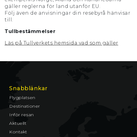
gäller reglerna för land utanför EU.
Följ även de anvisningar din resebyrå hänvisar
till.
Tullbestämmelser
Läs på Tullverkets hemsida vad som gäller
Snabblänkar
Flygplatsen
Destinationer
Inför resan
Aktuellt
Kontakt