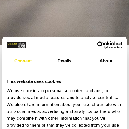
Consent
Details
About
Frågor & svar
Är flygplatsen öppet dygnet runt?
This website uses cookies
Svar, nej. Flygplatsen/Terminalbyggnaden
We use cookies to personalise content and ads, to
har öppet ca 2,5 h timme före din avgång
provide social media features and to analyse our traffic.
och stänger ca 30 minuter efter att ditt
We also share information about your use of our site with
flyg har lyft.
our social media, advertising and analytics partners who
may combine it with other information that you’ve
När landar flygplanet?
provided to them or that they’ve collected from your use