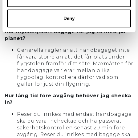
någon av FOREX Banks butiker (spara
kvittot). Närmsta FOREX Bank ligger inne i
Deny
Växjö centrum.
Hur mycket/stort bagage får jag ta med på
planet?
Generella regler är att handbagaget inte
får vara större än att det får plats under
flygstolen framför ditt säte. Maxmåtten för
handbagage varierar mellan olika
flygbolag, kontrollera därför vad som
gäller för just din flygning.
Hur lång tid före avgång behöver jag checka
in?
Reser du inrikes med endast handbagage
ska du vara incheckad och ha passerat
säkerhetskontrollen senast 20 min före
avgång. Reser du inrikes med bagage ska