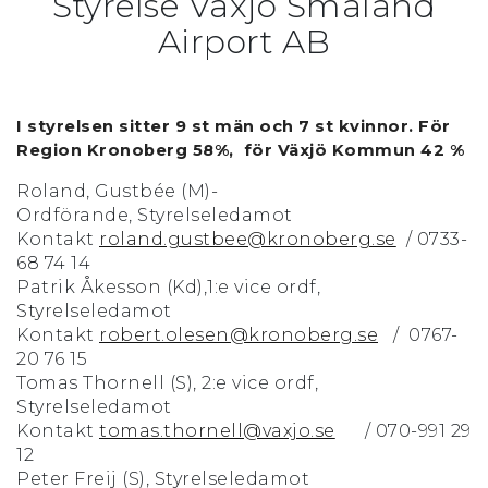
Styrelse Växjö Småland
Airport AB
I styrelsen sitter 9 st män och 7 st kvinnor. För
Region Kronoberg 58%, för Växjö Kommun 42 %
Roland, Gustbée (M)-
Ordförande, Styrelseledamot
Kontakt
roland.gustbee@kronoberg.se
/ 0733-
68 74 14
Patrik Åkesson (Kd),1:e vice ordf,
Styrelseledamot
Kontakt
robert.olesen@kronoberg.se
/ 0767-
20 76 15
Tomas Thornell (S), 2:e vice ordf,
Styrelseledamot
Kontakt
tomas.thornell@vaxjo.se
/ 070-991 29
12
Peter Freij (S), Styrelseledamot