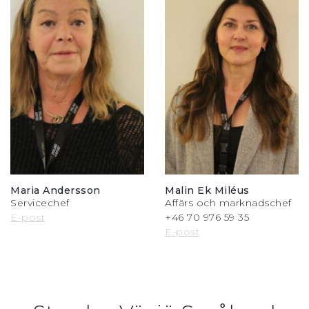
Maria Andersson
Malin Ek Miléus
Servicechef
Affärs och marknadschef
E-post
+46 70 976 59 35
E-post