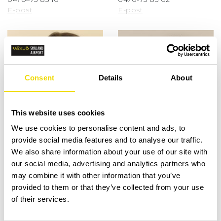
E-post
E-post
Consent
Details
About
This website uses cookies
We use cookies to personalise content and ads, to
provide social media features and to analyse our traffic.
We also share information about your use of our site with
our social media, advertising and analytics partners who
may combine it with other information that you’ve
Anne-Marie Sandström
Nabil Soudah
provided to them or that they’ve collected from your use
Operativ chef
Teknisk chef
of their services.
0470-75 85 21
0470-75 85 24
E-post
E-post