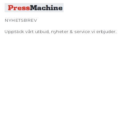
NYHETSBREV
Upptäck vårt utbud, nyheter & service vi erbjuder.
Snabblänkar
Flygplatsen
Destinationer
Inför resan
Aktuellt
Kontakt
Jobba med oss