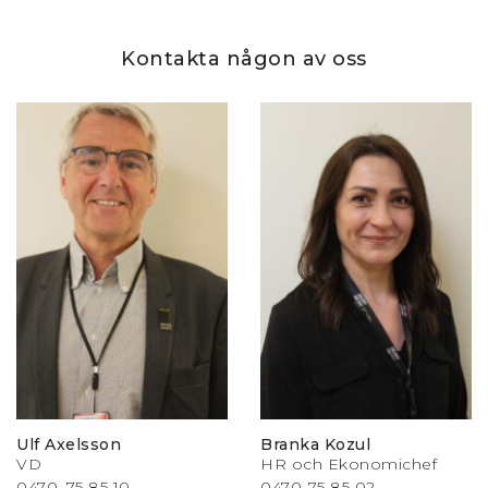
Kontakta någon av oss
Ulf Axelsson
Branka Kozul
VD
HR och Ekonomichef
0470–75 85 10
0470-75 85 02