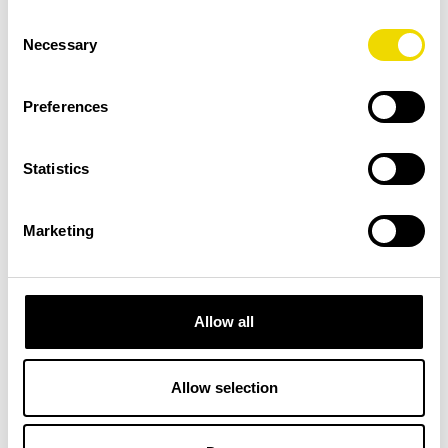
Consent
Necessary
Selection
Preferences
Statistics
Marketing
Allow all
Morgan Tuvgren Fors
Mattias Nilsson
Kvalitets- och miljöchef
Flygsäkerhetskoordinator
0470-75 85 11
E-post
Allow selection
E-post