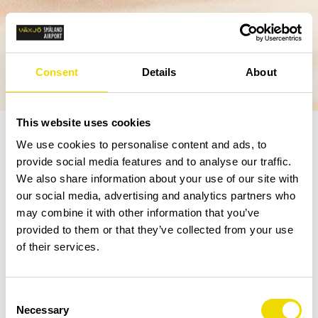
Consent
Details
About
This website uses cookies
We use cookies to personalise content and ads, to
Resa med funktionsnedsättning
provide social media features and to analyse our traffic.
We also share information about your use of our site with
Hur fungerar det i praktiken att resa från/till
our social media, advertising and analytics partners who
Växjö med funktionsnedsättning?
may combine it with other information that you’ve
provided to them or that they’ve collected from your use
Bokning av assistans
of their services.
För att vara säker på att få assistans behöver
du som resenär boka i förväg via flygbolaget
eller din resebyrå. Vår personal på plats gör
Consent
alltid sitt bästa för att hjälpa dig och anpassa
Necessary
Selection
servicen efter dina behov, även om ingen