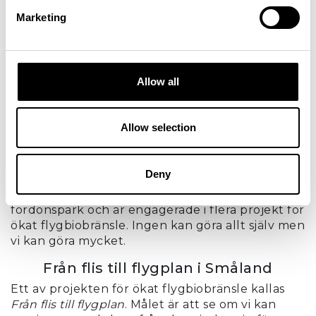
tillsammans säkerställa att vi med gott samvete
Marketing
kan flyga både idag och imorgon?
Europas grönaste flyglats – går det?
Vi på Växjö Småland Airport jobbar hela tiden för
Allow all
att nå vår vision om att bli Europas grönaste
flygplats. Vi vet att vi arbetar mitt bland
flygplanen, som idag representerar en stor del
Allow selection
av våra utsläpp. En utveckling behövs och vi är
med och driver den.
Deny
Först har det varit viktigt för oss att göra rent i
eget hus. Vi kan stoltsera med en 100% fossilfri
fordonspark och är engagerade i flera projekt för
ökat flygbiobränsle. Ingen kan göra allt själv men
vi kan göra mycket.
Från flis till flygplan i Småland
Ett av projekten för ökat flygbiobränsle kallas
Från flis till flygplan
. Målet är att se om vi kan