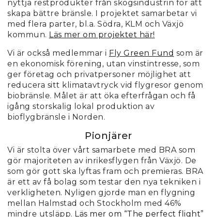
nyttja restprodukter från skogsindustrin för att
skapa bättre bränsle. I projektet samarbetar vi
med flera parter, bl.a. Södra, KLM och Växjö
kommun.
Läs mer om projektet här!
Vi är också medlemmar i
Fly Green Fund
som är
en ekonomisk förening, utan vinstintresse, som
ger företag och privatpersoner möjlighet att
reducera sitt klimatavtryck vid flygresor genom
biobränsle. Målet är att öka efterfrågan och få
igång storskalig lokal produktion av
bioflygbränsle i Norden.
Pionjärer
Vi är stolta över vårt samarbete med BRA som
gör majoriteten av inrikesflygen från Växjö. De
som gör gott ska lyftas fram och premieras. BRA
är ett av få bolag som testar den nya tekniken i
verkligheten. Nyligen gjorde man en flygning
mellan Halmstad och Stockholm med 46%
mindre utsläpp.
Läs mer om “The perfect flight”