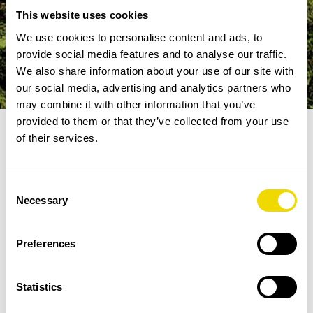
This website uses cookies
We use cookies to personalise content and ads, to
provide social media features and to analyse our traffic.
We also share information about your use of our site with
our social media, advertising and analytics partners who
may combine it with other information that you’ve
provided to them or that they’ve collected from your use
of their services.
Fler nyheter
/
Flyg idag och även imorgon
Consent
2019-05-22
Necessary
Selection
Flygskam och klimatångest. Debatten om flygets
Preferences
inverkan på miljön ser vi överallt och visst är det
svårt att sortera tankarna ibland? För samtidigt
som vi vill vara snälla mot klimatet så vill vi också
Statistics
åka på familjesemestern till Grekland eller hälsa
på vännen som bor i Amsterdam. Så hur ska vi