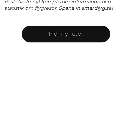
Psst! Är du nyfiken på mer information och
statistik om flygresor.
Spana in smartflyg.se!
Fler nyheter
Snabblänkar
Flygplatsen
Destinationer
Inför resan
Aktuellt
Kontakt