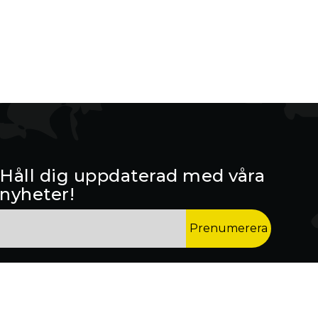
Håll dig uppdaterad med våra
nyheter!
*
Email Address
indicates required
*