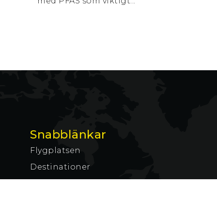
med PFAS som viktigt...
Snabblänkar
Flygplatsen
Destinationer
Inför resan
Aktuellt
Kontakt