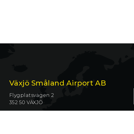
Växjö Småland Airport AB
Flygplatsvägen 2
352 50 VÄXJÖ
Tel 0470–75 85 00
Fax 0470–75 85 09
info@smalandairport.se