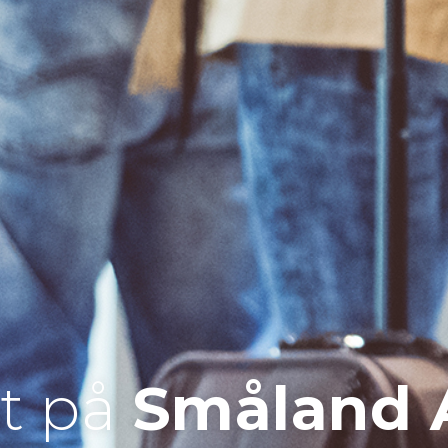
lt på
Småland A