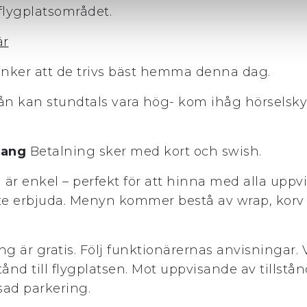
 flygplatsområdet.
är
tänker att de trivs bäst hemma denna dag.
n kan stundtals vara hög- kom ihåg hörselskydd
mang
Betalning sker med kort och swish.
 är enkel – perfekt för att hinna med alla uppv
inte erbjuda. Menyn kommer bestå av wrap, korv
ng är gratis. Följ funktionärernas anvisningar.
nd till flygplatsen. Mot uppvisande av tillstån
sad parkering.