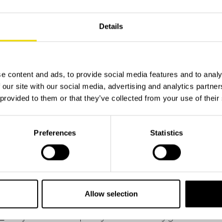
r gratis i målsmans sällskap- ingen biljett kräv
EK/person.
Details
h spara parkerings/kö-tiden till något annat skoj
e content and ads, to provide social media features and to analy
 our site with our social media, advertising and analytics partn
t på området.
 provided to them or that they’ve collected from your use of their
Korset Kronoberg
finns på plats.
d omnejd
Preferences
Statistics
a ökad trafik, särskilt vid avslut. Tack för er fö
jur
afik förekommer denna dag. Vi vill ge er möjligh
oro hos era djur.
Allow selection
r
erbjuder helikopterlyft utanför Flygkalasområd