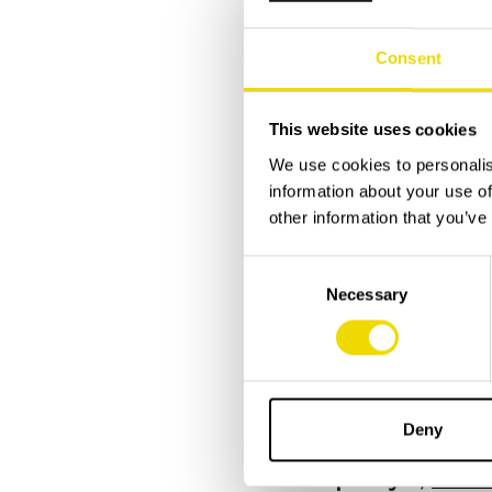
Biljettpris
Barn 0-12 å
12 år och äldre, 200S
Consent
Cykla eller gå hit
This website uses cookies
Strunta i bilköerna oc
We use cookies to personalis
information about your use of
Drönare
Är ej tillåte
other information that you’ve
Första Hjälpen,
Röda 
Consent
Grannar i Öjaby me
Necessary
Selection
Flygkalaset kan innebär
Grannar med gårdsd
Höga ljud från flygtr
minimerad stress och 
Deny
Helikopterlyft,
HeliAi