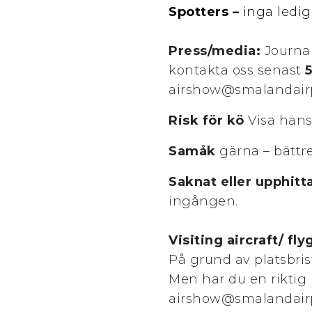
Spotters –
inga ledig
Press/media:
Journal
kontakta oss senast
airshow@smalandairp
Risk för kö
Visa häns
Samåk
gärna – bättre
Saknat eller upphitt
ingången.
Visiting aircraft/ f
På grund av platsbris
Men har du en riktig 
airshow@smalandairp