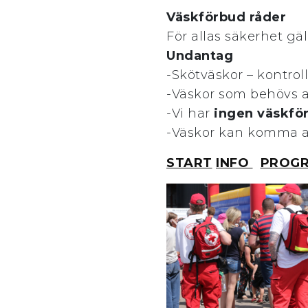
Väskförbud råder
För allas säkerhet gäl
Undantag
-Skötväskor – kontrol
-Väskor som behövs av
-Vi har
ingen väskfö
-Väskor kan komma att
START
INFO
PROG