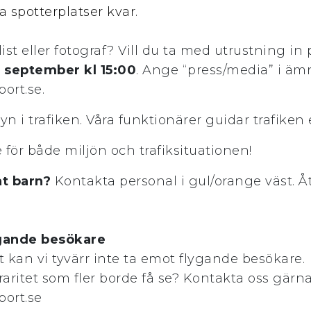
a spotterplatser kvar.
ist eller fotograf? Vill du ta med utrustning in
5 september kl 15:00
. Ange “press/media” i äm
ort.se.
yn i trafiken. Våra funktionärer guidar trafiken 
 för både miljön och trafiksituationen!
at barn?
Kontakta personal i gul/orange väst. Å
lygande besökare
t kan vi tyvärr inte ta emot flygande besökare.
raritet som fler borde få se? Kontakta oss gärn
ort.se