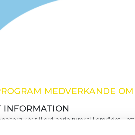
PROGRAM
MEDVERKANDE
OM
T INFORMATION
noberg kör till ordinarie turer till området – et
g till Flygkalaset!
Länstrafiken Kronoberg