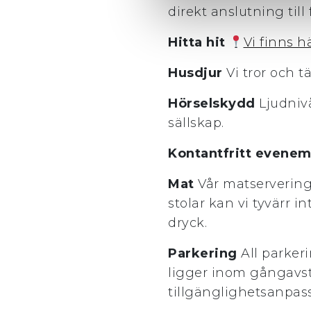
direkt anslutning till
Hitta hit
Vi finns h
Husdjur
Vi tror och 
Hörselskydd
Ljudnivå
sällskap.
Kontantfritt evene
Mat
Vår matservering
stolar kan vi tyvärr 
dryck.
Parkering
All parkeri
ligger inom gångavstå
tillgänglighetsanpas