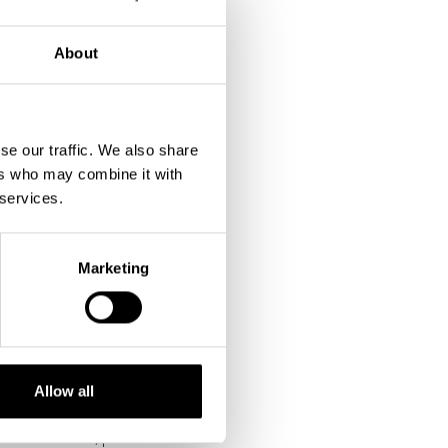
s.
About
 istället.
se our traffic. We also share
ers who may combine it with
 services.
Marketing
rståelse!
et att förbereda för
Allow all
et. 500kr/person. I