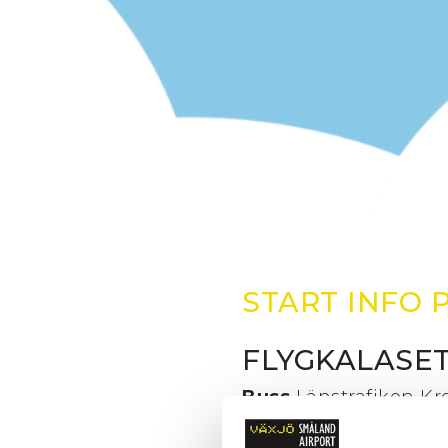
START
INFO
FLYGKALASE
Buss
Länstrafiken Kro
bekvämt sätt att ta si