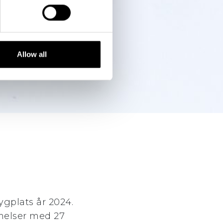
Allow all
ygplats år 2024.
melser med 27