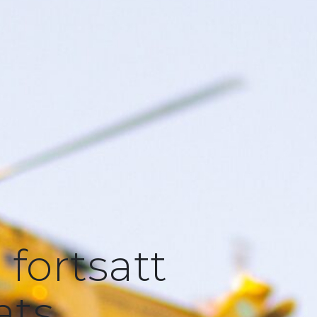
fortsatt
ats