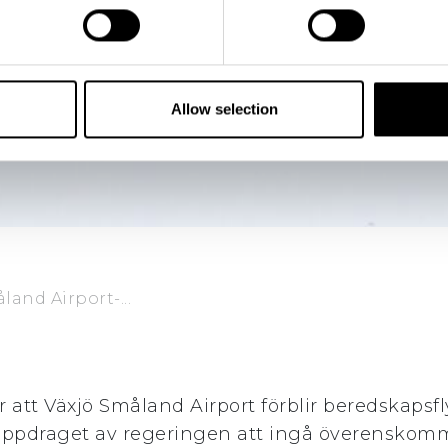
Allow selection
land Airport-...
tt Växjö Småland Airport förblir beredskapsfl
t uppdraget av regeringen att ingå överenskom