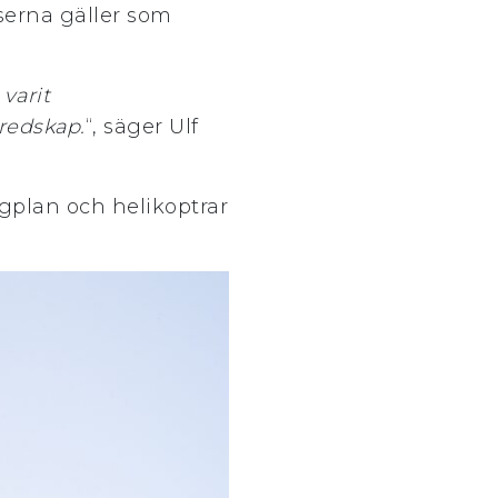
tserna gäller som
varit
eredskap.
“, säger Ulf
ygplan och helikoptrar