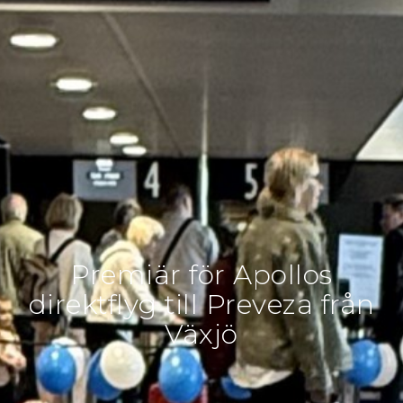
Premiär för Apollos
direktflyg till Preveza från
Växjö