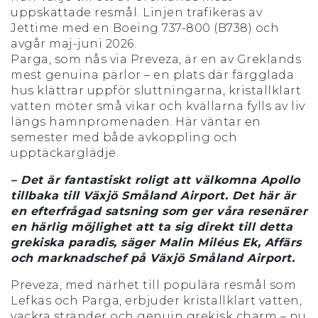
uppskattade resmål. Linjen trafikeras av
Jettime med en Boeing 737-800 (B738) och
avgår maj-juni 2026.
Parga, som nås via Preveza, är en av Greklands
mest genuina pärlor – en plats där färgglada
hus klättrar uppför sluttningarna, kristallklart
vatten möter små vikar och kvällarna fylls av liv
längs hamnpromenaden. Här väntar en
semester med både avkoppling och
upptäckarglädje.
– Det är fantastiskt roligt att välkomna Apollo
tillbaka till Växjö Småland Airport. Det här är
en efterfrågad satsning som ger våra resenärer
en härlig möjlighet att ta sig direkt till detta
grekiska paradis, säger Malin Miléus Ek, Affärs
och marknadschef på Växjö Småland Airport.
Preveza, med närhet till populära resmål som
Lefkas och Parga, erbjuder kristallklart vatten,
vackra stränder och genuin grekisk charm – nu