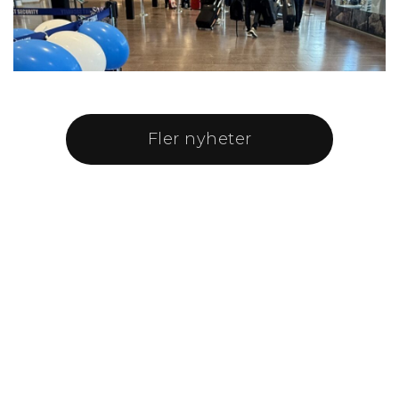
Fler nyheter
Snabblänkar
Flygplatsen
Destinationer
Inför resan
Aktuellt