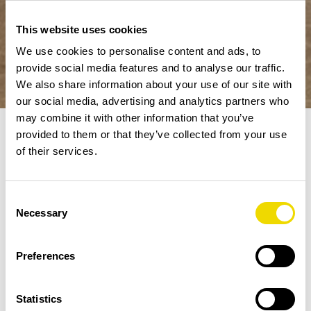
This website uses cookies
We use cookies to personalise content and ads, to
provide social media features and to analyse our traffic.
We also share information about your use of our site with
our social media, advertising and analytics partners who
may combine it with other information that you’ve
provided to them or that they’ve collected from your use
of their services.
Fler nyheter
/
Premiär för Apollos...
2026-05-08
Consent
Necessary
Selection
Apollo gör en efterlängtad återkomst
till Växjö och knyter samtidigt
Preferences
Småland närmare Medelhavet. Den 4
maj 2026 lyfte premiärflyget från
Växjö Småland Airport till Preveza,
Statistics
vilket ger regionens resenärer smidig