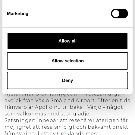
tillgång till populära grekiska resmål.
Marketing
Premiär för Apollos direktflyg till Preveza från
Växjö Småland Airport
Premiär Apollo till Preveza/Parga direkt från
Växjö Fotograf/Källa: Sara Roloff
Allow all
Apollo gör en efterlängtad återkomst till Växjö
och knyter samtidigt Småland närmare
Medelhavet. Den 4 maj 2026 lyfte premiärflyget
Allow selection
från Växjö Småland Airport till Preveza, vilket
ger regionens resenärer smidig tillgång till
populära grekiska resmål.
Deny
Den 4 maj 2026 markerade en efterlängtad
nystart när premiärflyget till Preveza/Parga
avgick från Växjö Småland Airport. Efter en tids
frånvaro är Apollo nu tillbaka i Växjö – något
som välkomnas med stor glädje.
Satsningen innebär att resenärer återigen får
möjlighet att resa smidigt och bekvämt direkt
från Växjö till ett av Greklands mest