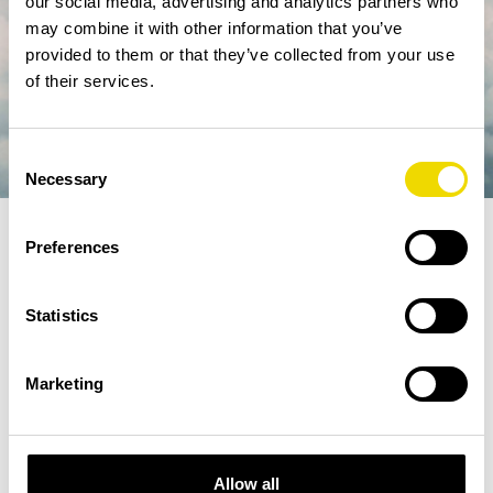
our social media, advertising and analytics partners who
may combine it with other information that you’ve
provided to them or that they’ve collected from your use
of their services.
Consent
Necessary
Selection
Preferences
Fler nyheter
/
NYHET- Växjö-Malaga...
Statistics
2022-12-08
Marketing
Med start 1 april 2023 kommer Norwegian flyga
från/till Växjö-Malaga, Spanien.
Detta blir första gången som Norwegian
trafikerar VXO. Med denna linje blir det ännu
Allow all