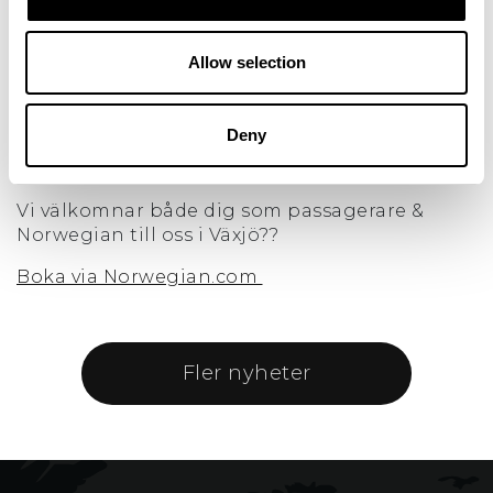
lättare för dig som resenär att nå spanska
solkusten.
Allow selection
Planen som trafikerar, B738 och B738MAX med
plats för 186-189 passagerare, två moderna och
bränsleeffektiva flygplan.
Deny
Avgångar lördagar, flygtid 3 tim, 50 min.
Vi välkomnar både dig som passagerare &
Norwegian till oss i Växjö??
Boka via Norwegian.com
Fler nyheter