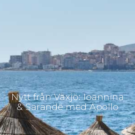
Nytt från Växjö: Ioannina
& Sarandë med Apollo