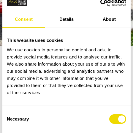
Consent
Details
About
This website uses cookies
We use cookies to personalise content and ads, to
provide social media features and to analyse our traffic.
We also share information about your use of our site with
Fler nyheter
/
Nytt från Växjö: Ioannina...
our social media, advertising and analytics partners who
may combine it with other information that you’ve
2026-06-24
provided to them or that they’ve collected from your use
of their services.
Apollo fortsätter att satsa på regionala flygplatser
och utökar nu sitt utbud från oss i Växjö. Från
hösten 2027 kan du resa direkt till Ioannina i
Consent
nordvästra Grekland – en ny destination som
Necessary
Selection
öppnar dörren till både Greklands spektakulära
Epirusregion och Albaniens snabbt växande