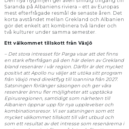
Den nya flyglinjen ger även smidig tillgång till
Saranda på Albaniens riviera – ett av Europas
mest efterfrågade resmål de senaste åren. Det
korta avståndet mellan Grekland och Albanien
gör det enkelt att kombinera två länder och
två kulturer under samma semester.
Ett välkommet tillskott från Växjö
– Det stora intresset för Parga visar att det finns
en stark efterfrågan på den här delen av Grekland
bland resenärer i vår region. Därför är det mycket
positivt att Apollo nu väljer att utöka sitt program
från Växjö med direktflyg till Ioannina från 2027.
Satsningen förlänger säsongen och ger våra
resenärer ännu fler möjligheter att upptäcka
Epirusregionen, samtidigt som närheten till
Albanien öppnar upp för nya upplevelser och
kombinationsresor. Vi ser satsningen som ett
mycket välkommet tillskott till vårt utbud och
som ett resultat av det intresse som resenärerna i