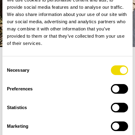
provide social media features and to analyse our traffic.
We also share information about your use of our site with
our social media, advertising and analytics partners who
may combine it with other information that you’ve
provided to them or that they’ve collected from your use
of their services.
Consent
Fler nyheter
/
Nu släpper Ving resorna...
Necessary
Selection
2019-04-17
Preferences
– fortsatt direktflyg till Cypern, Mallorca och
Kroatien
Statistics
Idag finns de flesta av nästa sommars sol-
och badresor bokningsbara på
Ving.se
. Bland
Marketing
dem Vings direktflyg från Växjö Småland
Airport till de populära resmålen Cypern,