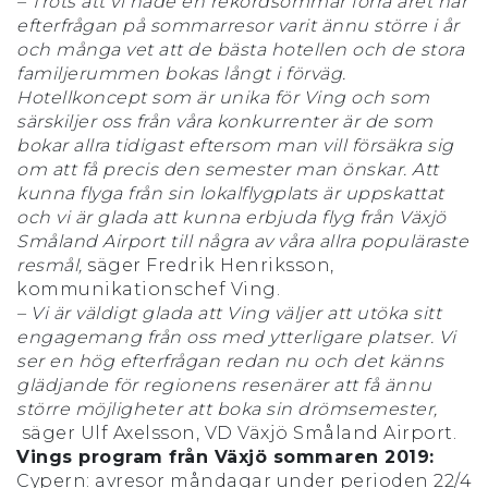
– Trots att vi hade en rekordsommar förra året har
efterfrågan på sommarresor varit ännu större i år
och många vet att de bästa hotellen och de stora
familjerummen bokas långt i förväg.
Hotellkoncept som är unika för Ving och som
särskiljer oss från våra konkurrenter är de som
bokar allra tidigast eftersom man vill försäkra sig
om att få precis den semester man önskar. Att
kunna flyga från sin lokalflygplats är uppskattat
och vi är glada att kunna erbjuda flyg från Växjö
Småland Airport till några av våra allra populäraste
resmål,
säger Fredrik Henriksson,
kommunikationschef Ving.
– Vi är väldigt glada att Ving väljer att utöka sitt
engagemang från oss med ytterligare platser. Vi
ser en hög efterfrågan redan nu och det känns
glädjande för regionens resenärer att få ännu
större möjligheter att boka sin drömsemester,
säger Ulf Axelsson, VD Växjö Småland Airport.
Vings program från Växjö sommaren 2019:
Cypern: avresor måndagar under perioden 22/4