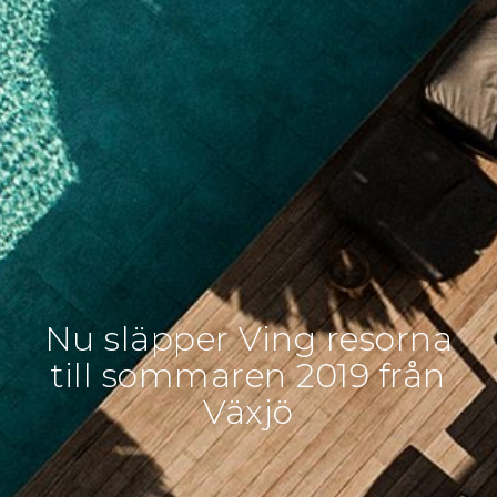
Nu släpper Ving resorna
till sommaren 2019 från
Växjö