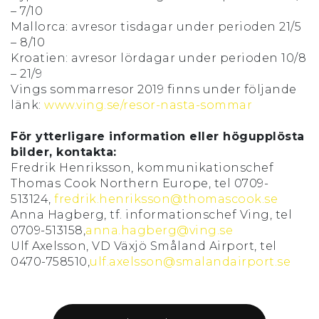
– 7/10
Mallorca: avresor tisdagar under perioden 21/5
– 8/10
Kroatien: avresor lördagar under perioden 10/8
– 21/9
Vings sommarresor 2019 finns under följande
länk:
www.ving.se/resor-nasta-sommar
För ytterligare information eller högupplösta
bilder, kontakta:
Fredrik Henriksson, kommunikationschef
Thomas Cook Northern Europe, tel 0709-
513124,
fredrik.henriksson@thomascook.se
Anna Hagberg, tf. informationschef Ving, tel
0709-513158,
anna.hagberg@ving.se
Ulf Axelsson, VD Växjö Småland Airport, tel
0470-758510,
ulf.axelsson@smalandairport.se