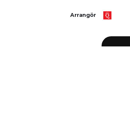
Arrangör
Snabblänkar
Flygplatsen
Destinationer