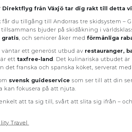
?
Direktflyg från Växjö tar dig rakt till detta v
t
får du tillgång till Andorras tre skidsystem – G
 tillsammans bjuder på skidåkning i världsklass
m
gratis
, och seniorer åker med
förmånliga rab
n väntar ett generöst utbud av
restauranger, b
 är ett
taxfree-land
. Det kulinariska utbudet är 
ån det franska och spanska köket, serverat med 
tom
svensk guideservice
som ser till att din se
a kan fokusera på att njuta.
nkelt att ta sig till, svårt att slita sig ifrån – o
lity Travel