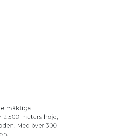
 de mäktiga
r 2 500 meters höjd,
mråden. Med över 300
on.