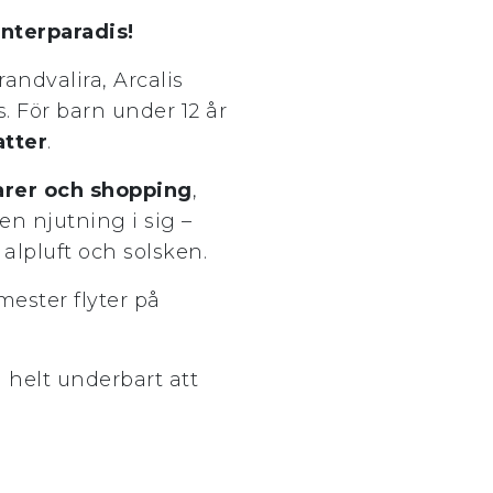
interparadis!
randvalira, Arcalis
. För barn under 12 år
atter
.
arer och shopping
,
en njutning i sig –
alpluft och solsken.
mester flyter på
ch helt underbart att