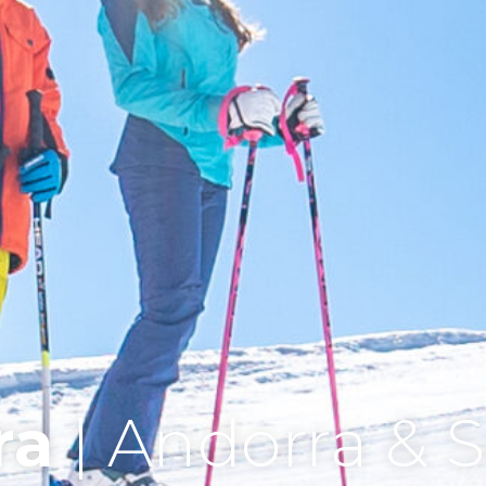
ra
| Andorra & 