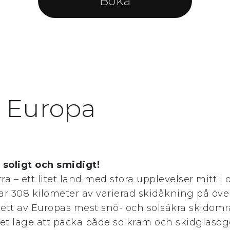
Boka
, Europa
 soligt och smidigt!
a – ett litet land med stora upplevelser mitt i
r 308 kilometer av varierad skidåkning på öve
ll ett av Europas mest snö- och solsäkra skido
det läge att packa både solkräm och skidglasög