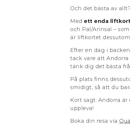
Och det bästa av allt
Med
ett enda liftkor
och Pal/Arinsal – som
är liftkortet dessuto
Efter en dag i backe
tack vare att Andorra
tänk dig det bästa fr
På plats finns dessu
smidigt, så att du bar
Kort sagt: Andorra är e
uppleva!
Boka din resa via
Qua